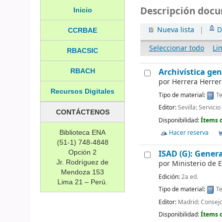
Descripción doc
Inicio
Nueva lista
|
D
CCRBAE
Seleccionar todo
Li
RBACSIC
Archivística gen
RBACH
por
Herrera Herrer
Recursos Digitales
Tipo de material:
Te
Editor:
Sevilla: Servici
CONTÁCTENOS
Disponibilidad:
Ítems 
Hacer reserva
Biblioteca ENA
(51-1) 748-4848
ISAD (G): Gener
Opción 2
Jr. Rodríguez de
por
Ministerio de 
Mendoza 153
Edición:
2a ed.
Lima 21 – Perú.
Tipo de material:
Te
Editor:
Madrid: Consejo
Disponibilidad:
Ítems 