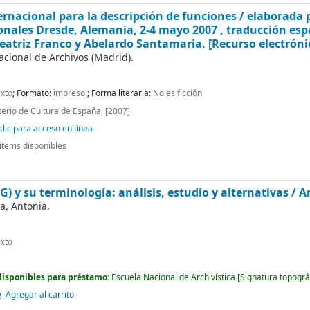
rnacional para la descripción de funciones /
elaborada p
nales Dresde, Alemania, 2-4 mayo 2007 , traducción espa
eatriz Franco y Abelardo Santamaria.
[Recurso electróni
acional de Archivos (Madrid).
xto
; Formato:
impreso
; Forma literaria:
No es ficción
terio de Cultura de España, [2007]
lic para acceso en línea
ítems disponibles
) y su terminología: análisis, estudio y alternativas /
A
a, Antonia.
xto
disponibles para préstamo:
Escuela Nacional de Archivística
[
Signatura topográ
Agregar al carrito