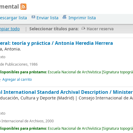
umental
escargar lista
Enviar lista
Imprimir lista
mpiar todo
|
Seleccionar títulos para:
Hacer reserva
eral: teoría y práctica /
Antonia Heredia Herrera
a, Antonia.
xto
o de Publicaciones, 1986
disponibles para préstamo:
Escuela Nacional de Archivística
[
Signatura topográ
Agregar al carrito
al International Standard Archival Description /
Minister
Educación, Cultura y Deporte (Madrid)
|
Consejo Internacional de A
xto
 Internacional de Archivos, 2000
disponibles para préstamo:
Escuela Nacional de Archivística
[
Signatura topográ