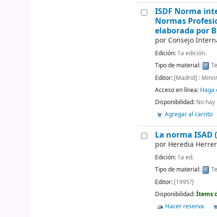
ISDF Norma inte
Normas Profesio
elaborada por B
por
Consejo Intern
Edición:
1a edición.
Tipo de material:
Te
Editor:
[Madrid] : Minis
Acceso en línea:
Haga c
Disponibilidad:
No hay 
Agregar al carrito
La norma ISAD (G
por
Heredia Herrer
Edición:
1a ed.
Tipo de material:
Te
Editor:
[1995?]
Disponibilidad:
Ítems 
Hacer reserva