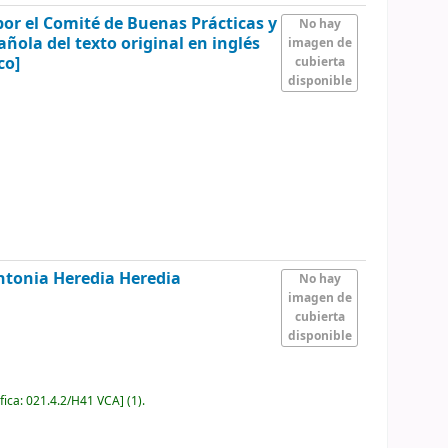
or el Comité de Buenas Prácticas y
No hay
ñola del texto original en inglés
imagen de
co]
cubierta
disponible
ntonia Heredia Heredia
No hay
imagen de
cubierta
disponible
fica:
021.4.2/H41 VCA
]
(1).