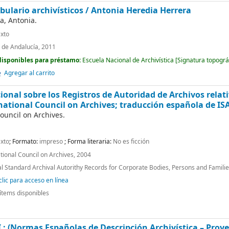
bulario archivísticos / Antonia Heredia Herrera
a, Antonia.
xto
a de Andalucía, 2011
disponibles para préstamo:
Escuela Nacional de Archivística
[
Signatura topográ
Agregar al carrito
onal sobre los Registros de Autoridad de Archivos relati
national Council on Archives; traducción española de IS
ouncil on Archives.
xto
; Formato:
impreso
; Forma literaria:
No es ficción
ational Council on Archives, 2004
al Standard Archival Autorithy Records for Corporate Bodies, Persons and Familie
lic para acceso en línea
ítems disponibles
 : (Normas Españolas de Descripción Archivística – Proye