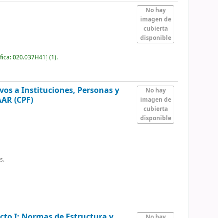
No hay
imagen de
cubierta
disponible
fica:
020.037H41
]
(1).
vos a Instituciones, Personas y
No hay
AAR (CPF)
imagen de
cubierta
disponible
s.
cto I: Normas de Estructura y
No hay