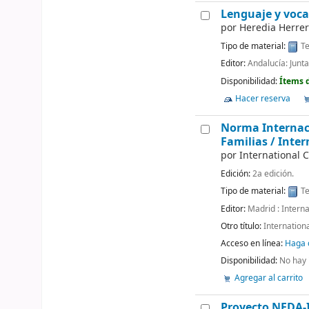
Lenguaje y voca
por
Heredia Herrer
Tipo de material:
Te
Editor:
Andalucía: Junt
Disponibilidad:
Ítems 
Hacer reserva
Norma Internaci
Familias /
Inter
por
International C
Edición:
2a edición.
Tipo de material:
Te
Editor:
Madrid : Intern
Otro título:
Internation
Acceso en línea:
Haga c
Disponibilidad:
No hay 
Agregar al carrito
Proyecto NEDA-I