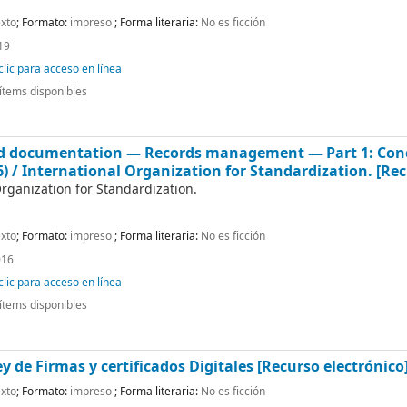
xto
; Formato:
impreso
; Forma literaria:
No es ficción
19
lic para acceso en línea
ítems disponibles
d documentation — Records management — Part 1: Conce
6) /
International Organization for Standardization.
[Rec
Organization for Standardization.
xto
; Formato:
impreso
; Forma literaria:
No es ficción
016
lic para acceso en línea
ítems disponibles
ey de Firmas y certificados Digitales
[Recurso electrónico
xto
; Formato:
impreso
; Forma literaria:
No es ficción