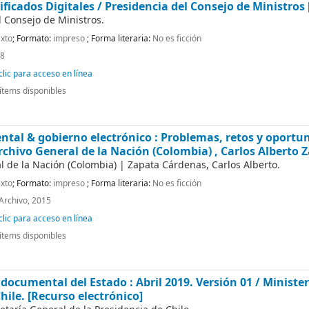
ificados Digitales /
Presidencia del Consejo de Ministros
l Consejo de Ministros.
xto
; Formato:
impreso
; Forma literaria:
No es ficción
08
lic para acceso en línea
ítems disponibles
tal & gobierno electrónico : Problemas, retos y oportun
rchivo General de la Nación (Colombia) , Carlos Alberto
l de la Nación (Colombia)
|
Zapata Cárdenas, Carlos Alberto.
xto
; Formato:
impreso
; Forma literaria:
No es ficción
 Archivo, 2015
lic para acceso en línea
ítems disponibles
documental del Estado : Abril 2019. Versión 01 /
Minister
Chile.
[Recurso electrónico]