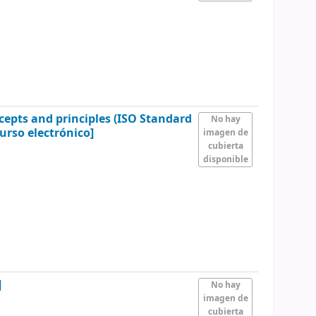
pts and principles (ISO Standard
No hay
urso electrónico]
imagen de
cubierta
disponible
]
No hay
imagen de
cubierta