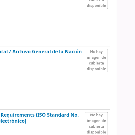
disponible
ital /
Archivo General de la Nación
No hay
imagen de
cubierta
disponible
Requirements (ISO Standard No.
No hay
lectrónico]
imagen de
cubierta
disponible