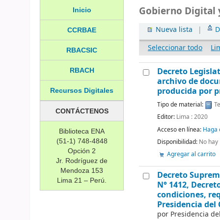
Gobierno Digital
Inicio
Nueva lista
|
D
CCRBAE
Seleccionar todo
Li
RBACSIC
Decreto Legisla
RBACH
archivo de docu
producida por 
Recursos Digitales
Tipo de material:
Te
CONTÁCTENOS
Editor:
Lima : 2020
Acceso en línea:
Haga c
Biblioteca ENA
(51-1) 748-4848
Disponibilidad:
No hay 
Opción 2
Agregar al carrito
Jr. Rodríguez de
Mendoza 153
Decreto Supremo
Lima 21 – Perú.
N° 1412, Decreto
condiciones, req
Presidencia del
por
Presidencia de