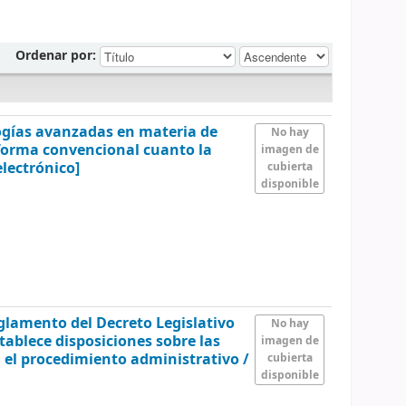
Ordenar por:
logías avanzadas en materia de
No hay
 forma convencional cuanto la
imagen de
electrónico]
cubierta
disponible
lamento del Decreto Legislativo
No hay
tablece disposiciones sobre las
imagen de
n el procedimiento administrativo /
cubierta
disponible