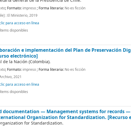
etaría General de la Presidencia de Chile.
xto
; Formato:
impreso
; Forma literaria:
No es ficción
le] : El Ministerio, 2019
lic para acceso en línea
ítems disponibles
aboración e implementación del Plan de Preservación Dig
urso electrónico]
l de la Nación (Colombia).
xto
; Formato:
impreso
; Forma literaria:
No es ficción
 Archivo, 2021
lic para acceso en línea
ítems disponibles
d documentation — Management systems for records — 
ternational Organization for Standardization.
[Recurso e
Organization for Standardization.